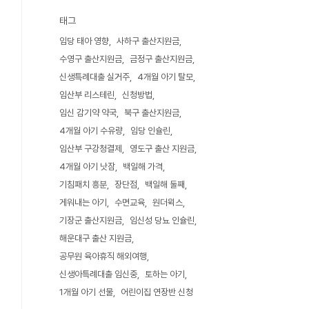
태그
임당 태아 영향
사하구 출산지원금
수영구 출산지원금
금정구 출산지원금
신생특례대출 실거주
4개월 아기 탈모
임산부 리스테린
신청방법
임신 감기약 약국
북구 출산지원금
4개월 아기 수유량
임당 인슐린
임산부 구강청결제
영도구 출산 지원금
4개월 아기 낫잠
백일해 가격
기침패치 흥분
장단점
백일해 둘째
게워내는 아기
수면교육
원더윅스
기장군 출산지원금
임신성 당뇨 인슐린
해운대구 출산 지원금
공무원 육아휴직 해외여행
신생아특례대출 임신중
토하는 아기
1개월 아기 선물
어린이집 연장반 신청