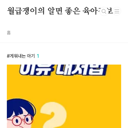
본문 바로가기
월급쟁이의 알면 좋은 육아정보
홈
게워내는 아기
1