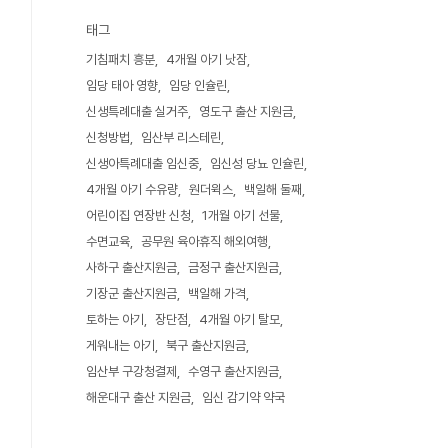
태그
기침패치 흥분
4개월 아기 낫잠
임당 태아 영향
임당 인슐린
신생특례대출 실거주
영도구 출산 지원금
신청방법
임산부 리스테린
신생아특례대출 임신중
임신성 당뇨 인슐린
4개월 아기 수유량
원더윅스
백일해 둘째
어린이집 연장반 신청
1개월 아기 선물
수면교육
공무원 육아휴직 해외여행
사하구 출산지원금
금정구 출산지원금
기장군 출산지원금
백일해 가격
토하는 아기
장단점
4개월 아기 탈모
게워내는 아기
북구 출산지원금
임산부 구강청결제
수영구 출산지원금
해운대구 출산 지원금
임신 감기약 약국