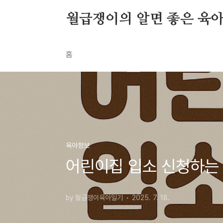
본문 바로가기
월급쟁이의 알면 좋은 육
홈
육아정보
어린이집 입소 신청하는 
by 월급쟁이육아일기
2025. 7. 18.