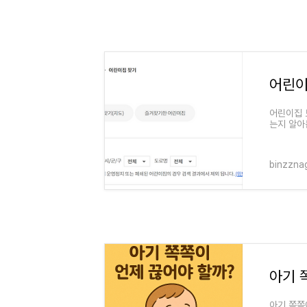
어린이집 
는지 알아
에서는 만
binzzna
아기 쪽쪽