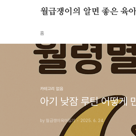
본문 바로가기
월급쟁이의 알면 좋은 육
홈
카테고리 없음
아기 낮잠 루틴 어떻게 
by 월급쟁이육아일기
2025. 6. 24.