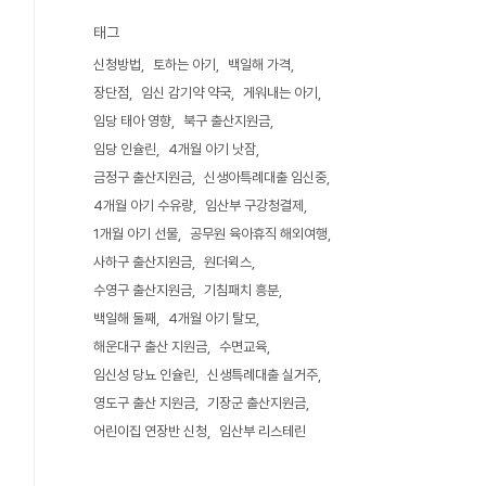
태그
신청방법
토하는 아기
백일해 가격
장단점
임신 감기약 약국
게워내는 아기
임당 태아 영향
북구 출산지원금
임당 인슐린
4개월 아기 낫잠
금정구 출산지원금
신생아특례대출 임신중
4개월 아기 수유량
임산부 구강청결제
1개월 아기 선물
공무원 육아휴직 해외여행
사하구 출산지원금
원더윅스
수영구 출산지원금
기침패치 흥분
백일해 둘째
4개월 아기 탈모
해운대구 출산 지원금
수면교육
임신성 당뇨 인슐린
신생특례대출 실거주
영도구 출산 지원금
기장군 출산지원금
어린이집 연장반 신청
임산부 리스테린