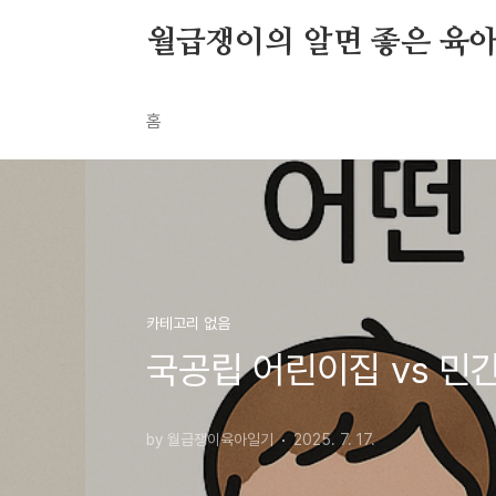
본문 바로가기
월급쟁이의 알면 좋은 육
홈
카테고리 없음
국공립 어린이집 vs 민
by 월급쟁이육아일기
2025. 7. 17.