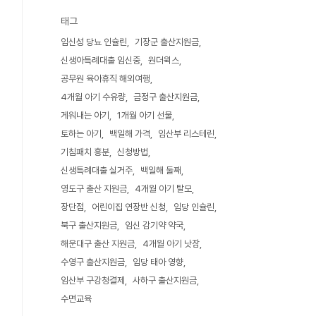
태그
임신성 당뇨 인슐린
기장군 출산지원금
신생아특례대출 임신중
원더윅스
공무원 육아휴직 해외여행
4개월 아기 수유량
금정구 출산지원금
게워내는 아기
1개월 아기 선물
토하는 아기
백일해 가격
임산부 리스테린
기침패치 흥분
신청방법
신생특례대출 실거주
백일해 둘째
영도구 출산 지원금
4개월 아기 탈모
장단점
어린이집 연장반 신청
임당 인슐린
북구 출산지원금
임신 감기약 약국
해운대구 출산 지원금
4개월 아기 낫잠
수영구 출산지원금
임당 태아 영향
임산부 구강청결제
사하구 출산지원금
수면교육